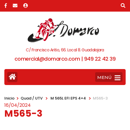
C/ Francisco Aritio, 66. Local 8. Guadalajara
comercial@domarco.com | 949 22 42 39
MENÚ
>
>
>
Inicio
Quad / UTV
M 565L EFI EPS 4×4
M565-3
16/04/2024
M565-3