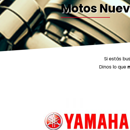
Motos Nue
Si estás b
Dinos lo que
n