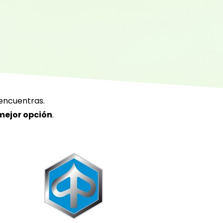
 encuentras.
mejor opción
.