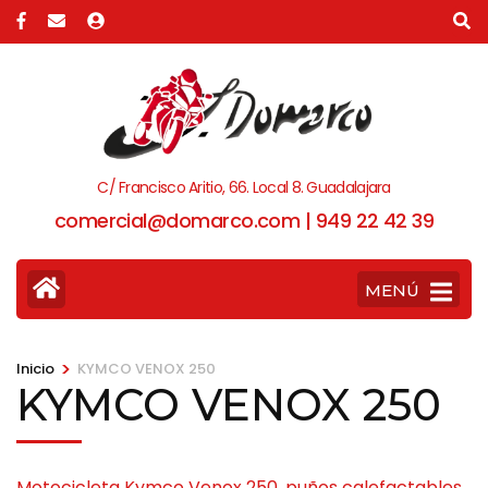
C/ Francisco Aritio, 66. Local 8. Guadalajara
comercial@domarco.com | 949 22 42 39
MENÚ
>
Inicio
KYMCO VENOX 250
KYMCO VENOX 250
Motocicleta Kymco Venox 250, puños calefactables,