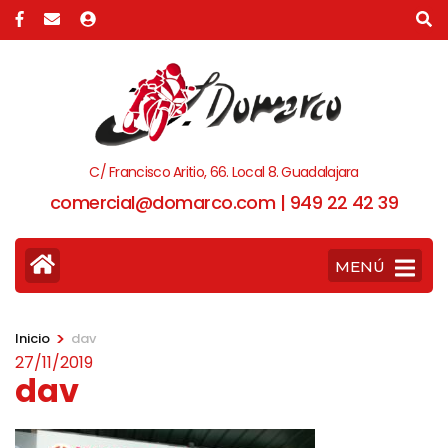
C/ Francisco Aritio, 66. Local 8. Guadalajara
comercial@domarco.com | 949 22 42 39
MENÚ
>
Inicio
dav
27/11/2019
dav