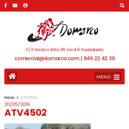
C/ Francisco Aritio, 66. Local 8. Guadalajara
comercial@domarco.com | 949 22 42 39
MENÚ
>
Inicio
ATV4502
20/05/2019
ATV4502