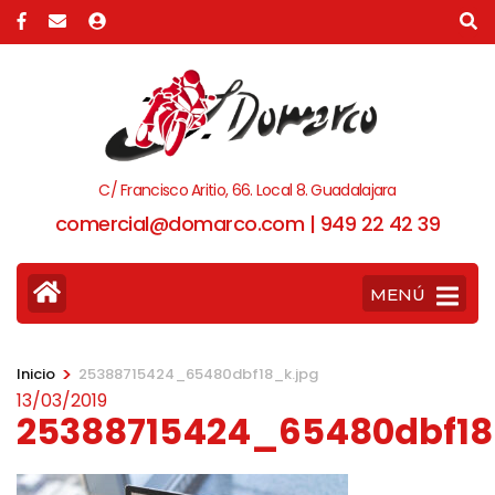
C/ Francisco Aritio, 66. Local 8. Guadalajara
comercial@domarco.com | 949 22 42 39
MENÚ
>
Inicio
25388715424_65480dbf18_k.jpg
13/03/2019
25388715424_65480dbf18