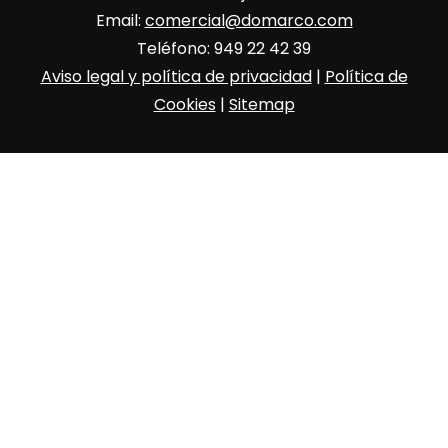
Email:
comercial@domarco.com
Teléfono: 949 22 42 39
Aviso legal y política de privacidad
|
Política de
Cookies
|
Sitemap
© Copyright 2026
Motos Domarco Concesionario Oficial
Yamaha en Guadalajara
.
Travel Agency | Desarrollado por
Rara Themes
Funciona gracias a
WordPress
.