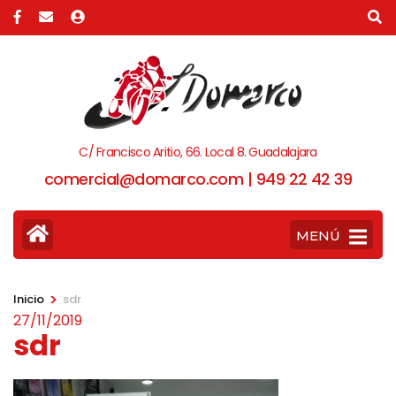
C/ Francisco Aritio, 66. Local 8. Guadalajara
comercial@domarco.com | 949 22 42 39
MENÚ
>
Inicio
sdr
27/11/2019
sdr