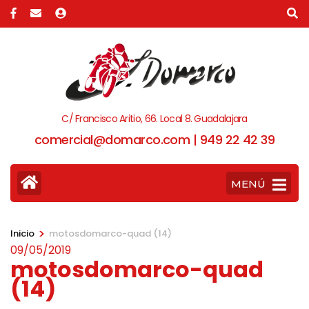
C/ Francisco Aritio, 66. Local 8. Guadalajara
comercial@domarco.com | 949 22 42 39
MENÚ
>
Inicio
motosdomarco-quad (14)
09/05/2019
motosdomarco-quad
(14)